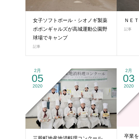
女子ソフトボール・シオノギ製薬
ＮＥＴ
ポポンギャルズが高城運動公園野
記事
球場でキャンプ
記事
2月
2月
05
03
2020
2020
卒業を
三股町地産地消料理コンクール