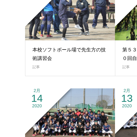
本校ソフトボール場で先生方の技
第５３
術講習会
０回自
記事
記事
2月
2月
14
13
2020
2020