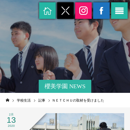
櫻美学園 NEWS
学校生活
記事
ＮＥＴＣＨＵの取材を受けました
2月
13
2020