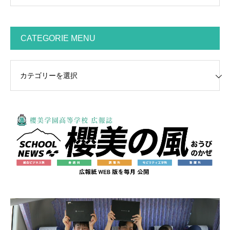
CATEGORIE MENU
GORIE MENU
動
画