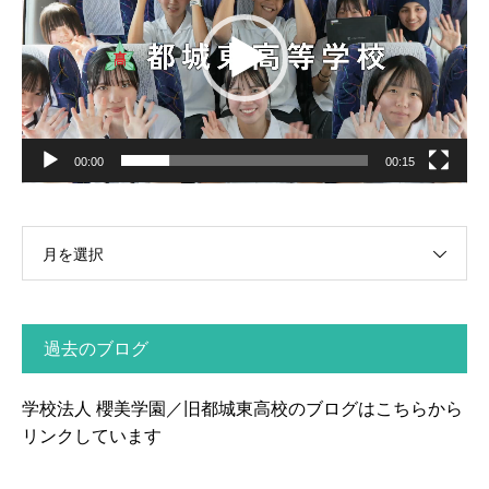
プ
レ
ー
ヤ
ー
00:00
00:15
月を選択
過去のブログ
学校法人 櫻美学園／旧都城東高校のブログはこちらから
リンクしています