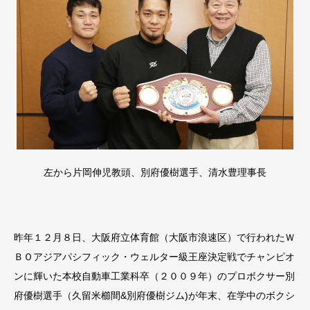
左から片岡伸児教頭、別府優樹選手、清水豊理事長
昨年１２月８日、大阪府立体育館（大阪市浪速区）で行われたＷ
Ｂ
Ｏアジアパシフィック・
ウェルター級王座決定戦でチャンピオ
ンに輝いた本校自動車工業科
卒（２００９年）のプロボクサー別
府優樹選手（久留米櫛間
&
別府
優樹ジム
)
が年末、
在学中のボクシ