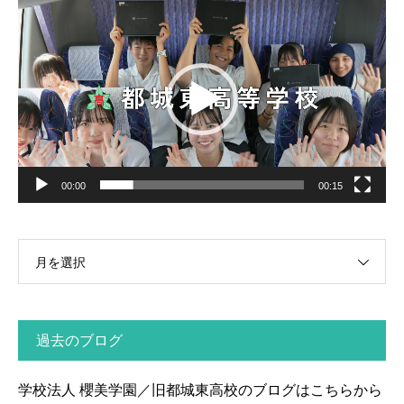
動
画
プ
レ
ー
ヤ
ー
00:00
00:15
月を選択
過去のブログ
学校法人 櫻美学園／旧都城東高校のブログはこちらから