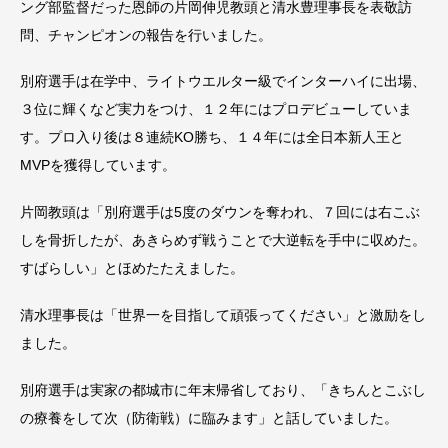
ング部監督だった恩師の片岡伸児教頭と清水豊理事長を表敬訪
問、
チャンピオンの報告を行いました。
別府選手は在学中、ライトウエルター級でインターハイに出場、
３位に輝くなど実力をつけ、１２年にはプロデビューしていま
す。
プロ入り後は８連続
KO
勝ち、１４年には全日本新人王と
MVP
を
獲得しています。
片岡教頭は「別府選手は
5
度のダウンを奪われ、
７回には右こぶ
しを骨折したが、
あきらめず戦うことで大逆転を手中に収めた。
すばらしい」
とほめたたえました。
清水理事長は「世界一を目指して頑張ってください」と激励をし
ました。
別府選手は実家の都城市に年末帰省しており、「
きちんとこぶし
の療養をして次（防衛戦）に臨みます」
と話していました。