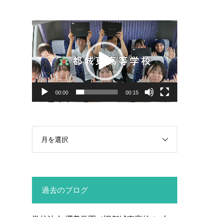
動
画
プ
レ
ー
ヤ
00:00
00:15
ー
月を選択
過去のブログ