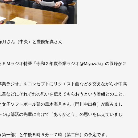
海月さん（中央）と豊饒拓真さん
Ｍラジオ特番「令和２年度卒業ラジオ@Miyazaki」の収録が２
卒業ラジオ」をコンセプトにリクエスト曲などを交えながら小中高
先輩などにそれぞれの思いを伝えてもらおうという番組とのこと。
と女子ソフトボール部の黒木海月さん（門川中出身）が臨みまし
ージは部活の先輩に向けて「ありがとう」の思いを伝えていまし
（第一部）と午後５時５分～７時（第二部）の予定です。