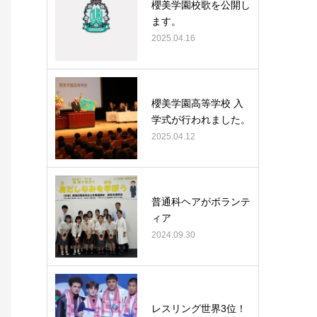
櫻美学園校歌を公開し
ます。
2025.04.16
櫻美学園高等学校 入
学式が行われました。
2025.04.12
普通科ヘアがボランテ
ィア
2024.09.30
レスリング世界3位！