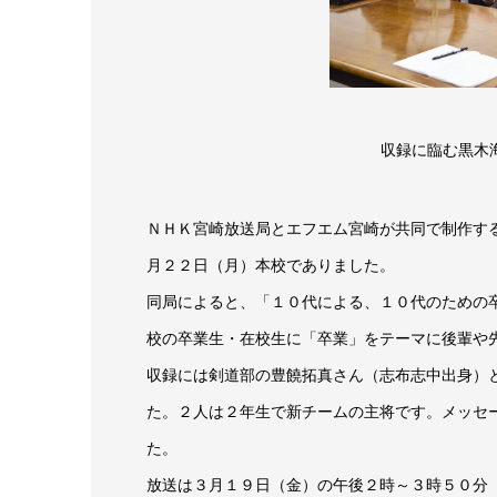
収録に臨む黒木
ＮＨＫ宮崎放送局とエフエム宮崎が共同で制作するＦ
月２２日（月）本校でありました。
同局によると、「１０代による、１０代のための
校の卒業生・在校生に「卒業」をテーマに後輩や
収録には剣道部の豊饒拓真さん（志布志中出身）
た。２人は２年生で新チームの主将です。メッセ
た。
放送は３月１９日（金）の午後２時～３時５０分