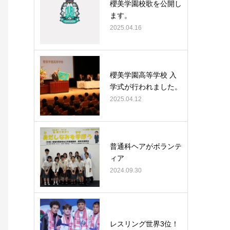
櫻美学園校歌を公開し
ます。
2025.04.16
櫻美学園高等学校 入
学式が行われました。
2025.04.12
普通科ヘアがボランテ
ィア
2024.09.30
レスリング世界3位！