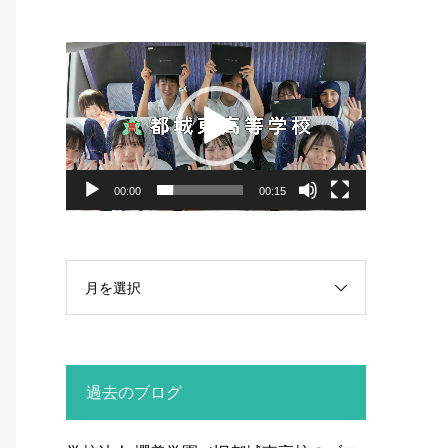
動
画
プ
レ
ー
ヤ
00:00
00:15
ー
月を選択
過去のブログ