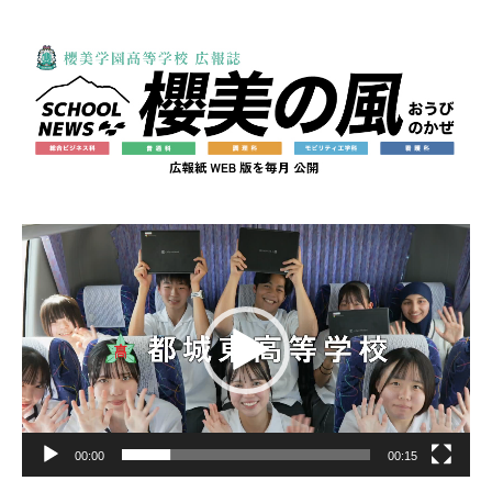
動
画
プ
レ
ー
ヤ
ー
00:00
00:15