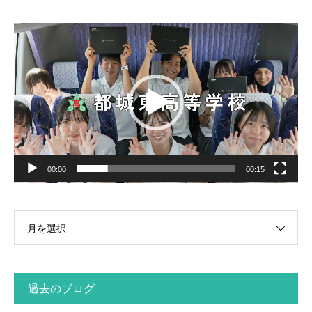
動
画
プ
レ
ー
ヤ
ー
00:00
00:15
月を選択
過去のブログ