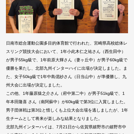
日南市総合運動公園多目的体育館で行われた、宮崎県高校総体レ
スリング競技大会において、1年小此木仁之祐さん（西生田中）
が男子55kg級で、1年前原大輝さん（妻ヶ丘中）が男子60kg級で
優勝を果たし、北部九州インターハイに出場が決定しました。ま
た、女子50kg級で1年中島偲紗さん（日当山中）が準優勝し、九
州大会に出場が決定しました。
この他、1年藤原猿之介さん（府中第二中）が男子51kg級で、1
年本田隆喜 さん（南阿蘇中）が60kg級で第3位に入賞しました。
男子団体戦は第3位と惜しくも上位大会出場を逃しましたが、1年
生チームとして将来が楽しみな結果となりました。
北部九州インターハイは、7月21日から佐賀県嬉野市の嬉野市中