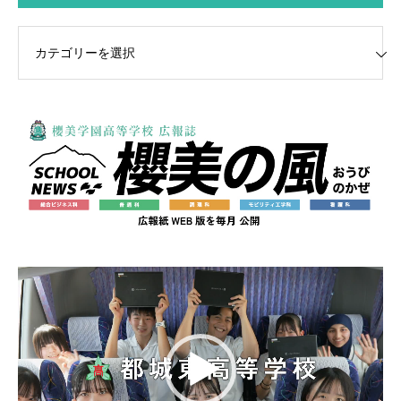
GORIE MENU
動
画
プ
レ
ー
ヤ