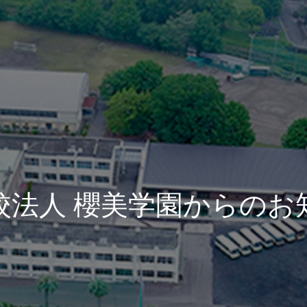
人
櫻
美
学
園
か
ら
の
お
知