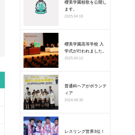
櫻美学園校歌を公開し
ます。
2025.04.16
櫻美学園高等学校 入
学式が行われました。
2025.04.12
普通科ヘアがボランテ
ィア
2024.09.30
レスリング世界3位！