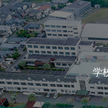
学
校
法