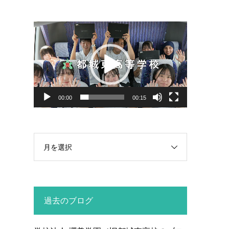
動
画
プ
レ
ー
ヤ
00:00
00:15
ー
月を選択
過去のブログ