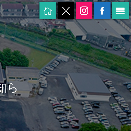
ら
せ
で
す